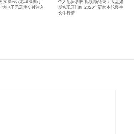
股 实探云汉芯城深圳订
个人配资炒股 视频|杨德龙：大盘如
：为电子元器件交付注入
期实现开门红 2026年延续本轮慢牛
长牛行情