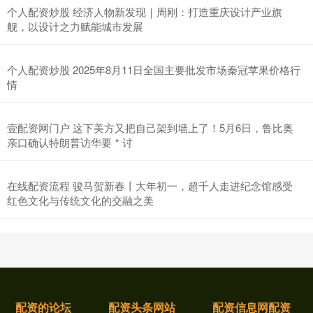
个人配资炒股 经济人物新发现｜周刚：打造重庆设计产业旗
舰，以设计之力赋能城市发展
个人配资炒股 2025年8月11日全国主要批发市场秦冠苹果价格行
情
壹配资网门户 这下美方又把自己架到墙上了！5月6日，鲁比奥
亲口确认特朗普访华要＂讨
在线配资流程 骏马贺新春丨大年初一，超千人走进纪念馆感受
红色文化与传统文化的交融之美
配资的论坛
配资头条网站
配资信息网配资