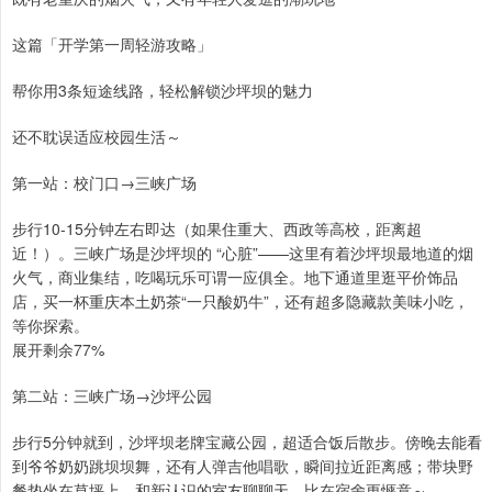
这篇「开学第一周轻游攻略」
帮你用3条短途线路，轻松解锁沙坪坝的魅力
还不耽误适应校园生活～
第一站：校门口→三峡广场
步行10-15分钟左右即达（如果住重大、西政等高校，距离超
近！）。三峡广场是沙坪坝的 “心脏”——这里有着沙坪坝最地道的烟
火气，商业集结，吃喝玩乐可谓一应俱全。地下通道里逛平价饰品
店，买一杯重庆本土奶茶“一只酸奶牛”，还有超多隐藏款美味小吃，
等你探索。
展开剩余77%
第二站：三峡广场→沙坪公园
步行5分钟就到，沙坪坝老牌宝藏公园，超适合饭后散步。傍晚去能看
到爷爷奶奶跳坝坝舞，还有人弹吉他唱歌，瞬间拉近距离感；带块野
餐垫坐在草坪上，和新认识的室友聊聊天，比在宿舍更惬意～