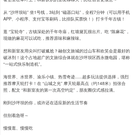
从 “沙坪坝站” 坐1号线，3站到 “磁器口站”，全程7分钟（可以用手机
APP、小程序、支付宝等刷码，比排队买票快！）打卡千年古镇！
逛 “宝轮寺”，古镇深处的千年寺庙，红墙黛瓦很出片。吃 “陈麻花”，
现做的麻花可以试吃，推荐原味和麻辣味。
想和新室友用尖叫打破尴尬？融创文旅城的过山车和欢笑会是最好的
破冰剂！这个占地超广的文旅综合体就在沙坪坝区西永微电园，堪称
“一站式快乐制造机”。
海世界、水世界、渝乐小镇、热雪奇迹......超多玩法提供选择，强烈
推荐摩天轮打卡！在 “山城之光” 摩天轮最高点（约148米）拍张合
照，配文 “和新室友的第一次高空约定”，朋友圈仪式感拉满。
刚到沙坪坝的你，或许还在适应新的生活节奏
但别着急呀～
慢慢逛、慢慢吃