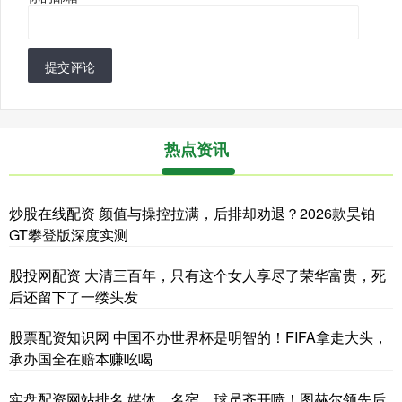
提交评论
热点资讯
炒股在线配资 颜值与操控拉满，后排却劝退？2026款昊铂
GT攀登版深度实测
股投网配资 大清三百年，只有这个女人享尽了荣华富贵，死
后还留下了一缕头发
股票配资知识网 中国不办世界杯是明智的！FIFA拿走大头，
承办国全在赔本赚吆喝
实盘配资网站排名 媒体、名宿、球员齐开喷！图赫尔领先后