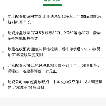
网上配资知识网首选 比亚迪系新款轿车，1100km纯电续
1、
航+超5米车长
配资操盘股票 宝马5系跌破32万、XC60落地22万，豪华
2、
车价格地板被击穿
炒股在线配资 颜值与操控拉满，后排却劝退？2026款昊
3、
铂GT攀登版深度实测
北京配资公司 出轨风波真相大白不到 1 年， 58岁那英近
4、
况曝出，谷建芬评价一针见血
配资公司app 赵勇放狠招！中国女排仅夺第4，3大调整曝
5、
光，“双魔王”紧急回归