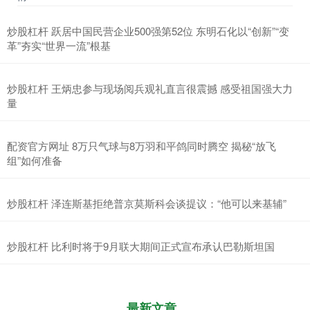
炒股杠杆 跃居中国民营企业500强第52位 东明石化以“创新”“变
革”夯实“世界一流”根基
炒股杠杆 王炳忠参与现场阅兵观礼直言很震撼 感受祖国强大力
量
配资官方网址 8万只气球与8万羽和平鸽同时腾空 揭秘“放飞
组”如何准备
炒股杠杆 泽连斯基拒绝普京莫斯科会谈提议：“他可以来基辅”
炒股杠杆 比利时将于9月联大期间正式宣布承认巴勒斯坦国
最新文章