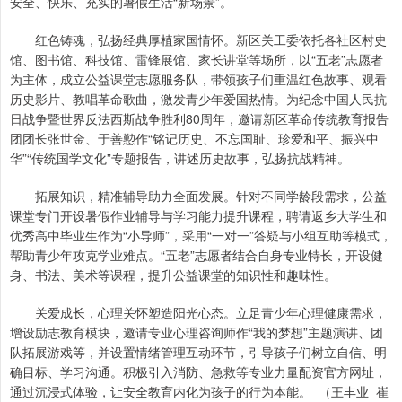
安全、快乐、充实的暑假生活“新场景”。
红色铸魂，弘扬经典厚植家国情怀。新区关工委依托各社区村史
馆、图书馆、科技馆、雷锋展馆、家长讲堂等场所，以“五老”志愿者
为主体，成立公益课堂志愿服务队，带领孩子们重温红色故事、观看
历史影片、教唱革命歌曲，激发青少年爱国热情。为纪念中国人民抗
日战争暨世界反法西斯战争胜利80周年，邀请新区革命传统教育报告
团团长张世金、于善懃作“铭记历史、不忘国耻、珍爱和平、振兴中
华”“传统国学文化”专题报告，讲述历史故事，弘扬抗战精神。
拓展知识，精准辅导助力全面发展。针对不同学龄段需求，公益
课堂专门开设暑假作业辅导与学习能力提升课程，聘请返乡大学生和
优秀高中毕业生作为“小导师”，采用“一对一”答疑与小组互助等模式，
帮助青少年攻克学业难点。“五老”志愿者结合自身专业特长，开设健
身、书法、美术等课程，提升公益课堂的知识性和趣味性。
关爱成长，心理关怀塑造阳光心态。立足青少年心理健康需求，
增设励志教育模块，邀请专业心理咨询师作“我的梦想”主题演讲、团
队拓展游戏等，并设置情绪管理互动环节，引导孩子们树立自信、明
确目标、学习沟通。积极引入消防、急救等专业力量配资官方网址，
通过沉浸式体验，让安全教育内化为孩子的行为本能。 （王丰业 崔