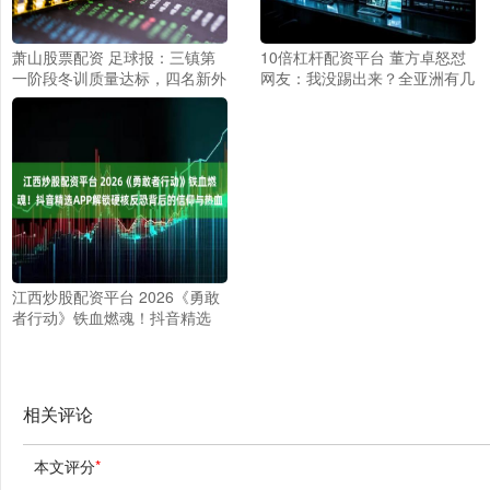
萧山股票配资 足球报：三镇第
10倍杠杆配资平台 董方卓怒怼
一阶段冬训质量达标，四名新外
网友：我没踢出来？全亚洲有几
援将在泰国会合
个去曼联踢球的？
江西炒股配资平台 2026《勇敢
者行动》铁血燃魂！抖音精选
APP解锁硬核反恐背后的信仰与
热血
相关评论
本文评分
*